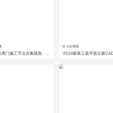
库
CAD图库
套各类门施工节点合集隐形、推
2024家装工装平面立面CA
转门等