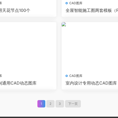
库
CAD图库
用天花节点100个
全屋智能施工图两套模板（P
AD）
库
CAD图库
制通用CAD动态图库
室内设计专用动态CAD图库
1
2
3
下一页