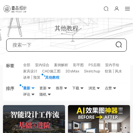
其他教程
全部
室内综合
案例解析
彩平图
PS后期
室内手绘
标签
家具设计
CAD施工图
3DsMax
Sketchup
软装 | 风水
谈单 | 预算
其他教程
排序
最新
更新
推荐
下载
浏览
点赞
评论
随机