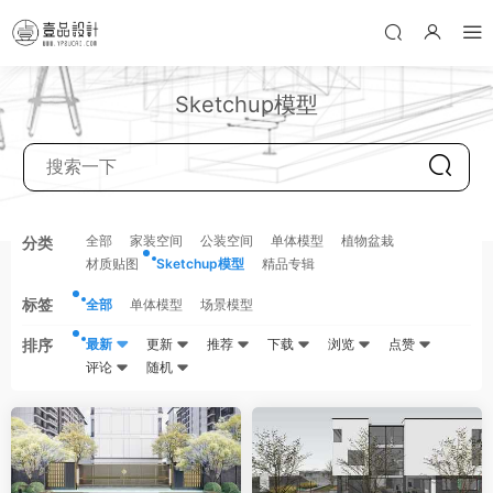
Sketchup模型
全部
家装空间
公装空间
单体模型
植物盆栽
分类
材质贴图
Sketchup模型
精品专辑
标签
全部
单体模型
场景模型
排序
最新
更新
推荐
下载
浏览
点赞
评论
随机