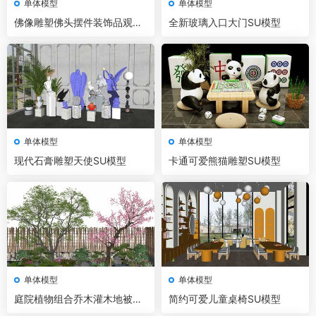
单体模型
单体模型
佛像雕塑佛头摆件装饰品观音
全新玻璃入口大门SU模型
菩萨弥勒佛SU模型
单体模型
单体模型
现代石膏雕塑天使SU模型
卡通可爱熊猫雕塑SU模型
单体模型
单体模型
庭院植物组合乔木灌木地被石
简约可爱儿童桌椅SU模型
头SU模型