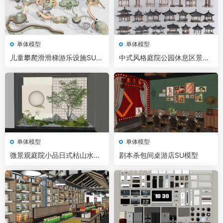
单体模型
单体模型
儿童攀爬滑滑梯游乐设施SU模
中式风格庭院公园休息区景观
型
凉亭SU模型
单体模型
单体模型
微景观庭院小品日式枯山水小
剧本杀包间桌游店SU模型
品SU模型