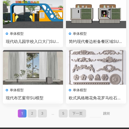
单体模型
单体模型
现代幼儿园学校入口大门SU模
简约现代餐边柜备餐区域SU模
型
型
单体模型
单体模型
现代布艺窗帘SU模型
欧式风格雕花角花罗马柱石膏
线条灯盘构件SU模型
1
2
3
...
5
下一页
跳转