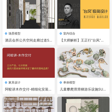
场景模型
室内综合
酒店会所公共空间走廊过道SU
【大师解析】王正行“台风”极
模型
简设计思维 2.21G 3小时+资料
家具设计
单体模型
阿蛟讲木作交付-精细化安装交
儿童攀爬滑滑梯游乐设施SU模
付核心课程
型