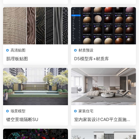
精选 家装+工装+名师及赠送
高清贴图
材质预设
肌理板贴图
D5模型库+材质库
场景模型
家装住宅
镂空景墙隔断SU
室内家装设计CAD平立面施工
图+效果图实景全套资料合集