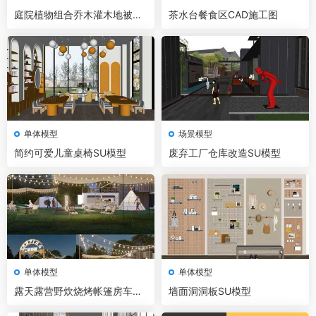
庭院植物组合乔木灌木地被石
茶水台餐食区CAD施工图
头SU模型
单体模型
场景模型
简约可爱儿童桌椅SU模型
废弃工厂仓库改造SU模型
单体模型
单体模型
露天露营野炊烧烤帐篷房车营
墙面洞洞板SU模型
地设施SU模型