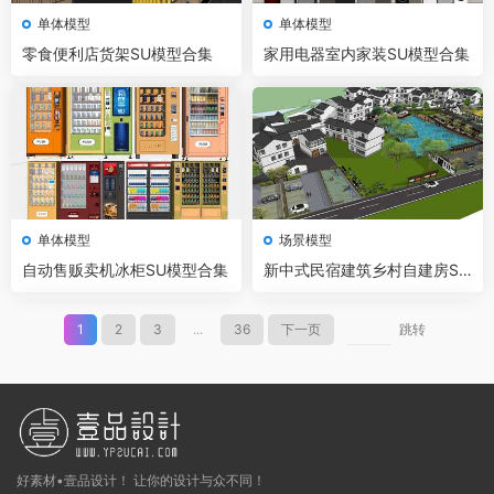
单体模型
单体模型
零食便利店货架SU模型合集
家用电器室内家装SU模型合集
单体模型
场景模型
自动售贩卖机冰柜SU模型合集
新中式民宿建筑乡村自建房SU
模型
1
2
3
...
36
下一页
跳转
好素材•壹品设计！ 让你的设计与众不同！