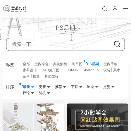
PS后期
全部
室内综合
案例解析
彩平图
PS后期
室内手绘
标签
家具设计
CAD施工图
3DsMax
Sketchup
软装 | 风水
谈单 | 预算
其他教程
排序
最新
更新
推荐
下载
浏览
点赞
评论
随机