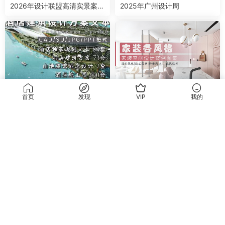
2026年设计联盟高清实景案例
2025年广州设计周
精选 家装+工装+名师及赠送
干货合辑
家装空间
首页
发现
VIP
我的
民宿建筑规划合集
2025年《 家装各风格设计案
例图集 》设计风格流行趋势
干货合辑
干货合辑
2025室内设计联盟高清实景案
2024广州设计周 展会高清实
例精选
景照片+官方摄影+视频丨580