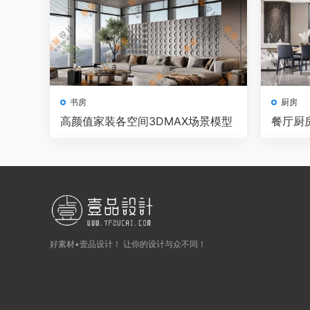
书房
厨房
高颜值家装各空间3DMAX场景模型
餐厅厨房
水印效果
好素材•壹品设计！ 让你的设计与众不同！