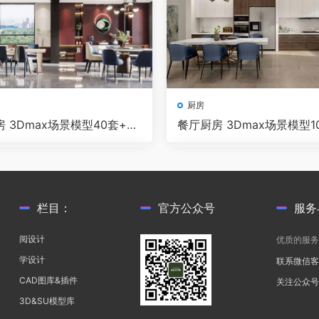
厨房
 3Dmax场景模型40套+无
餐厅厨房 3Dmax场景模型1
图 Corona渲染器
+无水印效果图 VR渲染器
栏目：
官方公众号
服务
阅设计
优质的服
学设计
联系微信
CAD图库&插件
关注公众
3D&SU模型库