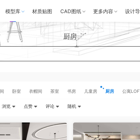
模型库
材质贴图
CAD图纸
更多内容
设计导
厨房
间
卧室
衣帽间
茶室
书房
儿童房
厨房
公寓LOF
浏览
点赞
评论
随机