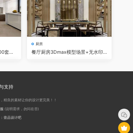
厨房
00套
餐厅厨房3Dmax模型场景+无水印
效果图 Vray渲染器
与支持
务，精良的素材让你的设计更完美！！
客服
(说明需求，勿问在否)
号：壹品设计吧