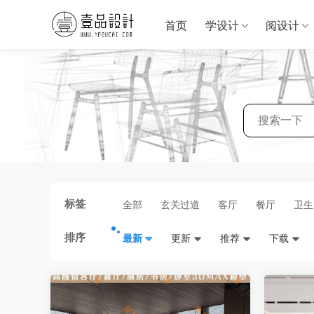
首页
学设计
阅设计
标签
全部
玄关过道
客厅
餐厅
卫生
排序
最新
更新
推荐
下载