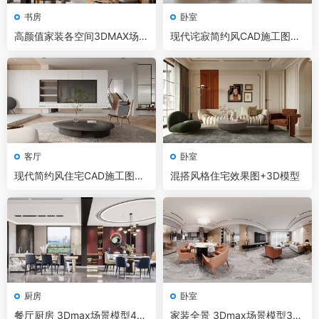
书房
卧室
高颜值家装各空间3DMAX场景
现代诧寂简约风CAD施工图+3
模型
D模型+效果图
客厅
卧室
现代简约风住宅CAD施工图+3
混搭风格住宅效果图+3D模型
D模型+效果图
厨房
卧室
餐厅厨房 3Dmax场景模型40
家装全景 3Dmax场景模型32