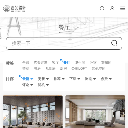
餐厅
全部
玄关过道
客厅
餐厅
卫生间
卧室
衣帽间
标签
茶室
书房
儿童房
厨房
公寓LOFT
其他空间
排序
最新
更新
推荐
下载
浏览
点赞
评论
随机