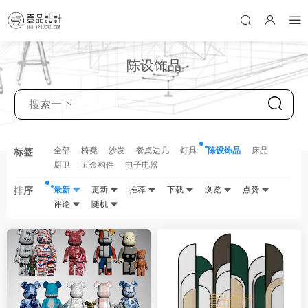
陈设饰品
全部
椅凳
沙发
餐桌边几
灯具
陈设饰品
床品
标签
厨卫
五金构件
电子电器
排序
最新
更新
推荐
下载
浏览
点赞
评论
随机