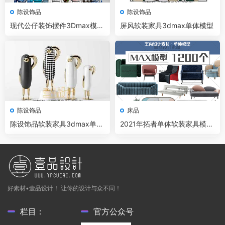
陈设饰品
陈设饰品
现代公仔装饰摆件3Dmax模型
屏风软装家具3dmax单体模型
22套
陈设饰品
床品
陈设饰品软装家具3dmax单体
2021年拓者单体软装家具模型
模型
集
好素材•壹品设计！ 让你的设计与众不同！
栏目：
官方公众号