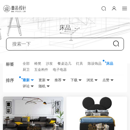
床品
全部
椅凳
沙发
餐桌边几
灯具
陈设饰品
床品
标签
厨卫
五金构件
电子电器
排序
最新
更新
推荐
下载
浏览
点赞
评论
随机