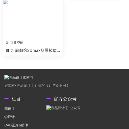
商业空间
健身 瑜伽馆3Dmax场景模型1
0套+无水印效果图 VR渲染器
好素材•壹品设计！ 让你的设计与众不同！
栏目：
官方公众号
阅设计
学设计
CAD图库&插件