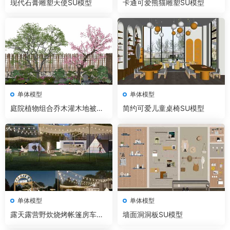
现代石膏雕塑天使SU模型
卡通可爱熊猫雕塑SU模型
单体模型
单体模型
庭院植物组合乔木灌木地被石
简约可爱儿童桌椅SU模型
头SU模型
单体模型
单体模型
露天露营野炊烧烤帐篷房车营
墙面洞洞板SU模型
地设施SU模型