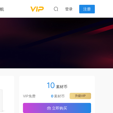
航
登录
注册
10
素材币
VIP免费
0
素材币
升级VIP
立即购买