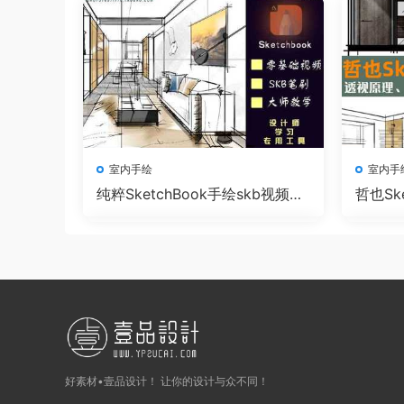
室内手绘
室内手
纯粹SketchBook手绘skb视频教
哲也Sk
程
好素材•壹品设计！ 让你的设计与众不同！