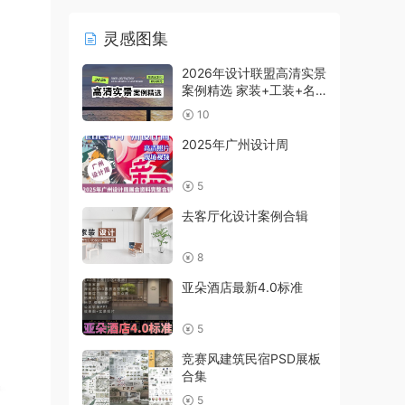
灵感图集
2026年设计联盟高清实景
案例精选 家装+工装+名
师及赠送
10
2025年广州设计周
5
去客厅化设计案例合辑
8
亚朵酒店最新4.0标准
5
竞赛风建筑民宿PSD展板
合集
5