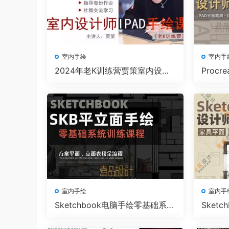
室内手绘
室内手
2024年老K训练营贾策室内设计
Proc
师IPAD手绘课
面/表现
室内手绘
室内手
Sketchbook电脑手绘零基础系统
​Ske
训练课程 | 方案平面、立面表现
全流程