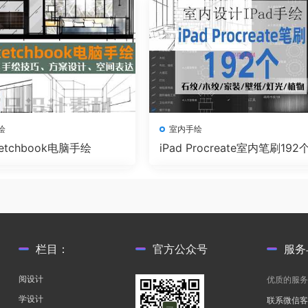
绘
室内手绘
etchbook电脑手绘
iPad Procreate室内笔刷192
栏目：
官方公众号
服务
阅设计
优质的服
学设计
联系微信