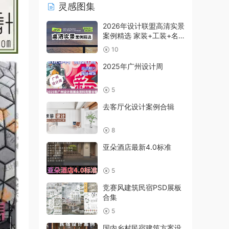
灵感图集
2026年设计联盟高清实景
案例精选 家装+工装+名
师及赠送
10
2025年广州设计周
5
去客厅化设计案例合辑
8
亚朵酒店最新4.0标准
5
竞赛风建筑民宿PSD展板
合集
5
国内乡村民宿建筑方案设