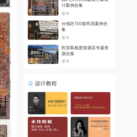
计案例合集
8
分地区150套民宿案例合
集
6
民宿客栈度假酒店专题资
源合集
8
设计教程