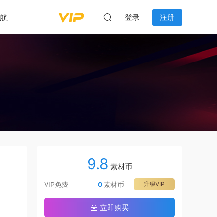
航
登录
注册
9.8
素材币
VIP免费
0
素材币
升级VIP
立即购买