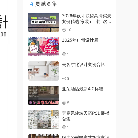
灵感图集
2026年设计联盟高清实景
案例精选 家装+工装+名
师及赠送
10
2025年广州设计周
5
去客厅化设计案例合辑
8
亚朵酒店最新4.0标准
5
竞赛风建筑民宿PSD展板
合集
5
国内乡村民宿建筑方案设