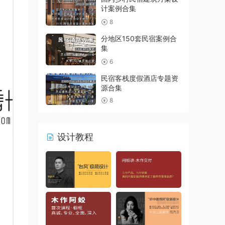
计案例合集
8
分地区150套民宿案例合
集
6
民宿客栈度假酒店专题资
源合集
8
设计教程