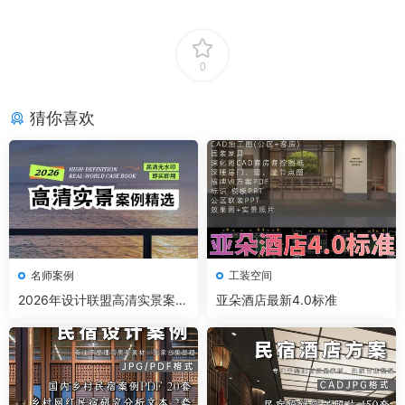
0
猜你喜欢
名师案例
工装空间
2026年设计联盟高清实景案例
亚朵酒店最新4.0标准
精选 家装+工装+名师及赠送