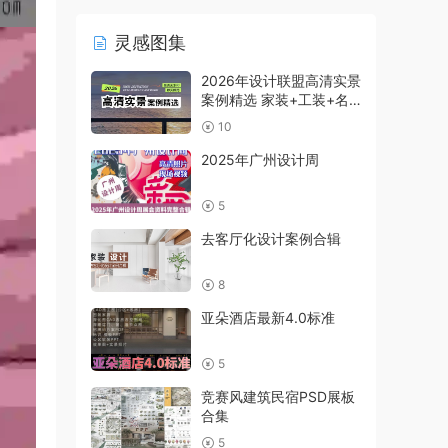
灵感图集
2026年设计联盟高清实景
案例精选 家装+工装+名
师及赠送
10
2025年广州设计周
5
去客厅化设计案例合辑
8
亚朵酒店最新4.0标准
5
竞赛风建筑民宿PSD展板
合集
5