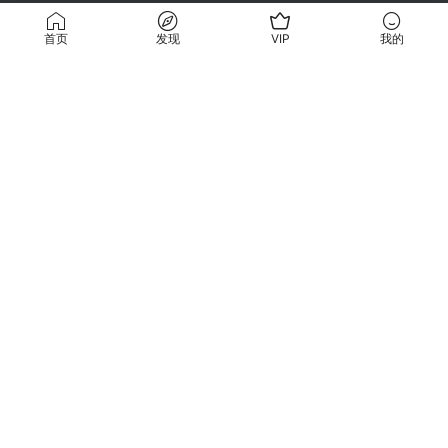
首页
发现
VIP
我的
好素材•壹品设计！ 让你的设计与众不同！
栏目：
官方公众号
阅设计
学设计
CAD图库&插件
3D&SU模型库
服务与支持
优质的服务，精良的素材让你的设计更完美！！
联系微信客服
(说明需求，勿问在否)
关注公众号：壹品设计吧
免责声明:本站内容由互联网收集和用户自行上传，如权利人发现存在作品侵权
情形，请及时与本站联系