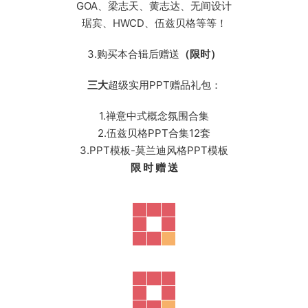
GOA、梁志天、黄志达、无间设计
琚宾、HWCD、伍兹贝格等等！
3.购买本合辑后赠送
（限时）
三大
超级实用PPT赠品礼包：
1.禅意中式概念氛围合集
2.伍兹贝格PPT合集12套
3.PPT模板-莫兰迪风格PPT模板
限 时 赠 送