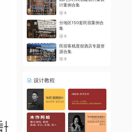
计案例合集
8
分地区150套民宿案例合
集
6
民宿客栈度假酒店专题资
源合集
8
设计教程