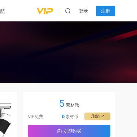
航
登录
注册
5
素材币
VIP免费
0
素材币
升级VIP
立即购买