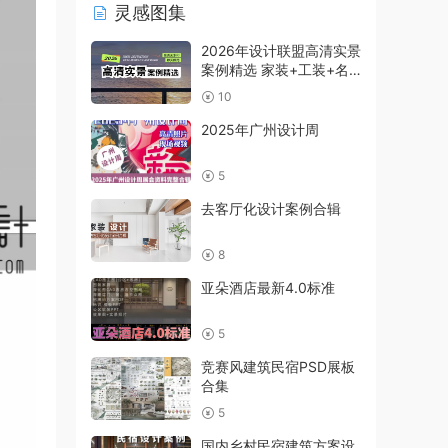
灵感图集
2026年设计联盟高清实景
案例精选 家装+工装+名
师及赠送
10
2025年广州设计周
5
去客厅化设计案例合辑
8
亚朵酒店最新4.0标准
5
竞赛风建筑民宿PSD展板
合集
5
国内乡村民宿建筑方案设