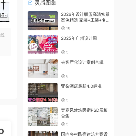
灵感图集
2026年设计联盟高清实景
案例精选 家装+工装+名
师及赠送
10
在线
2025年广州设计周
5
去客厅化设计案例合辑
8
亚朵酒店最新4.0标准
5
竞赛风建筑民宿PSD展板
合集
5
国内乡村民宿建筑方案设