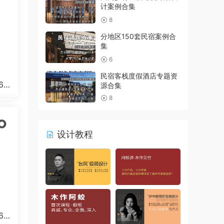
计案例合集
8
分地区150套民宿案例合
集
6
民宿客栈度假酒店专题资
64
源合集
8
设计教程
64