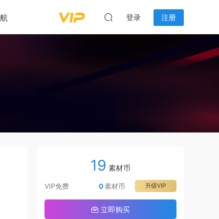
航
登录
注册
19
素材币
VIP免费
0
素材币
升级VIP
立即购买