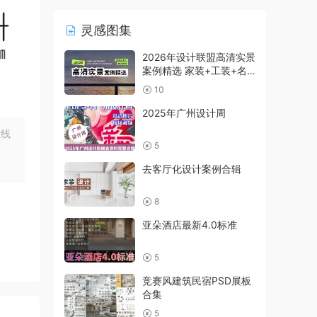
灵感图集
2026年设计联盟高清实景
案例精选 家装+工装+名
师及赠送
10
2025年广州设计周
在线
5
去客厅化设计案例合辑
8
亚朵酒店最新4.0标准
5
竞赛风建筑民宿PSD展板
合集
5