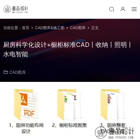
当前位置：
首页
CAD图库&施工图
CAD图库
正文
厨房科学化设计+橱柜标准CAD丨收纳丨照明丨
水电智能
CAD图库