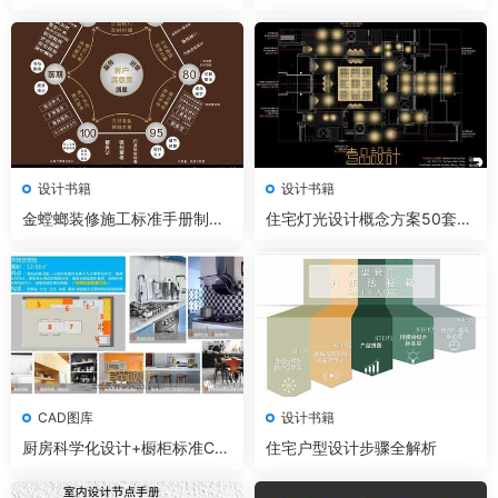
管理手册
子书
设计书籍
设计书籍
金螳螂装修施工标准手册制度
住宅灯光设计概念方案50套丨
规范资料
案例+大师解析+灯光照明手册
CAD图库
设计书籍
厨房科学化设计+橱柜标准CA
住宅户型设计步骤全解析
D丨收纳丨照明丨水电智能