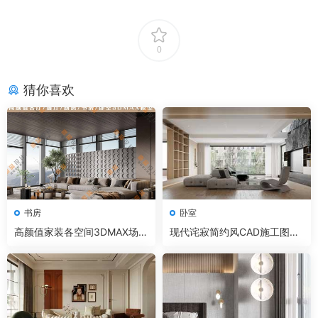
0
猜你喜欢
书房
卧室
高颜值家装各空间3DMAX场景
现代诧寂简约风CAD施工图+3
模型
D模型+效果图