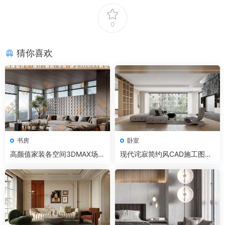
0
猜你喜欢
书房
卧室
高颜值家装各空间3DMAX场景
现代诧寂简约风CAD施工图+3
模型
D模型+效果图