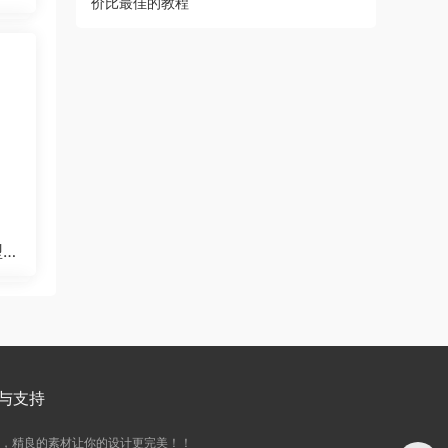
染器
5
与支持
务，精良的素材让你的设计更完美！！