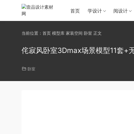
首页
学设计
阅设计
当前位置：
首页
模型库
家装空间
卧室
正文
侘寂风卧室3Dmax场景模型11套
卧室