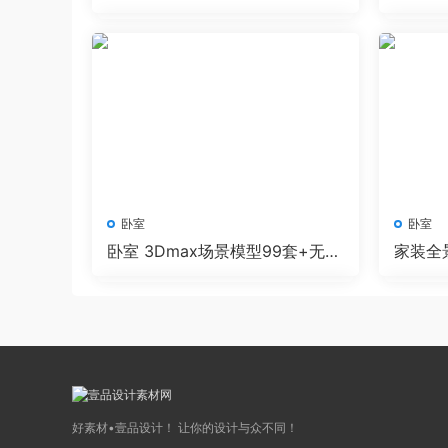
0套+无水印效果图 Corona渲染
0套+无
器
器
卧室
卧室
卧室 3Dmax场景模型99套+无水
家装全景
印效果图 Corona渲染器
+无水印
好素材•壹品设计！ 让你的设计与众不同！