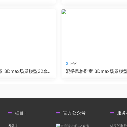
水印效果图 Corona渲染
套+无水印效果图 Corona渲
卧室
 3Dmax场景模型32套
混搭风格卧室 3Dmax场景模型
效果图 Corona渲染器
0套+无水印效果图 VR渲染器
栏目：
官方公众号
服务
阅设计
优质的服