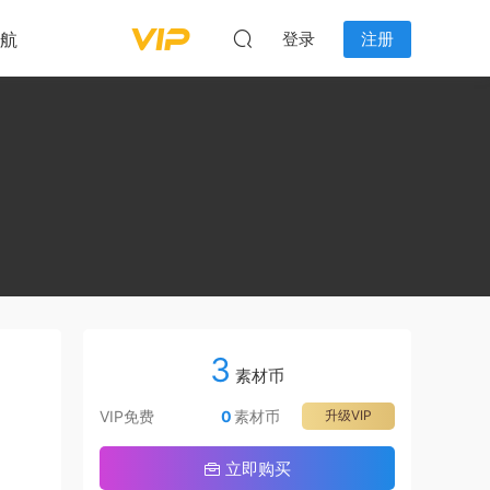
航
登录
注册
3
素材币
VIP免费
0
素材币
升级VIP
立即购买